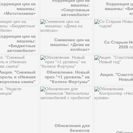
Коррекция цен на
Коррекция цен на
Коррекция ц
машины:
машины:
машины: «Би
«Спортивные
«Мототехника»
к
автомобили»
Коррекция цен на
Снижение цен на
машины:
Со Старым 
машины: «Дома на
«Бюджетные
2026 г
колёсах»
автомобили»
Акция. "Снежный
Обновление. Новый
Акция. "Счаст
ороль и сНежная
приз "+1 уровень" на
Новый
королева сампа"
"Колесе Фортуны"
Обновления для
бизнесов
Обновл