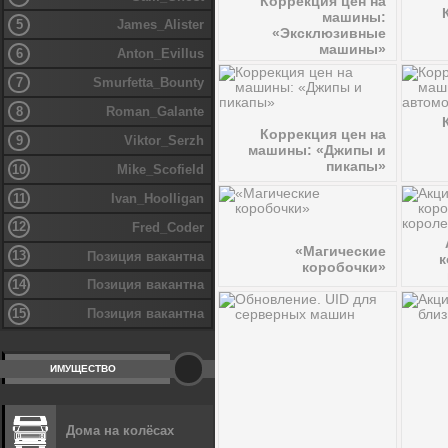
Коррекция цен на
машины:
5
James_Alister
«Эксклюзивные
машины»
6
Anton_Evillus
7
Smurfetta_Bounty
8
Roman_Galante
Коррекция цен на
9
Viktor_Serzh
машины: «Джипы и
пикапы»
10
Mike_Scofield
11
Ivan_Hoolligan
12
Fred_Coder
«Магические
13
Позиция вакантна
к
коробочки»
14
Позиция вакантна
15
Позиция вакантна
ИМУЩЕСТВО
Дома на колёсах