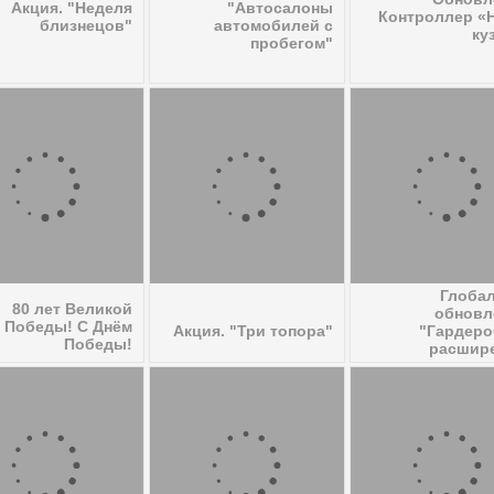
Акция. "Неделя
"Автосалоны
Контроллер «
близнецов"
автомобилей с
ку
пробегом"
Глоба
80 лет Великой
обновл
Победы! С Днём
Акция. "Три топора"
"Гардер
Победы!
расшир