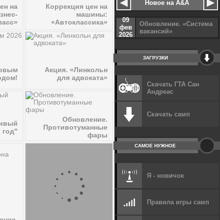
Новое на A&A
ен на
Коррекция цен на
знес-
машины:
09
ласс»
«Автоклассика»
Обновление. «Система
фев
вакансий»
2026
ЗАГРУЗКИ
Новым
Акция. «Линкольн
одом!
для адвоката»
Скачать ГТА Сан
Андреас
Скачать самп
Обновление.
ливый
Противотуманные
 год"
фары
САМОЕ НУЖНОЕ
Я - новичок
Правила игры самп
ение.