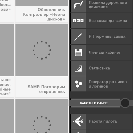
Правила дорожного
Неона
движения
зова»
Обновление.
Контроллер «Неона
дисков»
Все команды сампа
РП термины сампа
Личный кабинет
Статистика
льное
Генератор рп ников
ение.
и логинов
SAMP. Поговорим
обные
откровенно.
ения"
РАБОТЫ В САМПЕ
Работа пилота