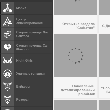
Мэрия
Центр
лицензирования
Открытие раздела
С Д
"События"
Скорая помощь Лос
Сантоса
Скорая помощь Сан
Фиерро
Night Girls
Уличные гонщики
Обновление.
Байкеры
"Бло
Детализированный
Б
рп-обыск
Рокеры