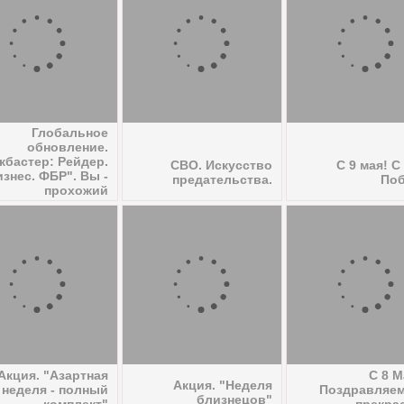
Глобальное
обновление.
кбастер: Рейдер.
СВО. Искусство
C 9 мая! С
изнес. ФБР". Вы -
предательства.
По
прохожий
Акция. "Азартная
С 8 М
Акция. "Неделя
неделя - полный
Поздравляем
близнецов"
комплект"
прекра