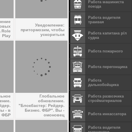
Работа машиниста
поезда
Работа водителя
ление
трамвая
Уведомление:
ровых
притормозим, чтобы
 Role
Работа капитана р/л
ускориться
Play
судна
Работа пожарного
Работа перегонщика
Работа
дальнобойщика
льное
Глобальное
Работа развозчика
стройматериалов
ение.
обновление.
йдер.
"Блокбастер: Рейдер.
ы - в
Бизнес. ФБР". Вы -
Работа инкассатора
ФБР
омоновец
Работа водителя
маршрутки