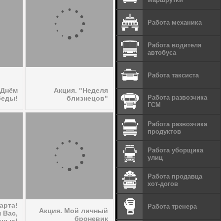
Работа механика
Работа водителя
автобуса
Работа таксиста
 Днём
Акция. "Неделя
Работа развозчика
беды!
близнецов"
ГСМ
Работа развозчика
продуктов
Работа уборщика
улиц
Работа продавца
хот-догов
арта!
Работа тренера
Акция. Мой личный
 Вас,
броневик
сные!