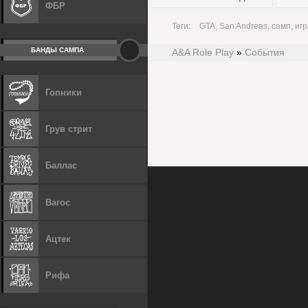
ФБР
Теги:
GTA, San Andreas, самп, игр
БАНДЫ САМПА
A&A Role Play
»
События
Гопники
Грув стрит
Баллас
Вагос
Ацтек
Рифа