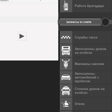
Работа бригадира
БИЗНЕСЫ В САМПЕ
Службы такси
Автосалоны домов
на колёсах
Магазины наклеек
Автосалоны
автомобилей с
пробегом
Стоянки домов на
колёсах
Отели