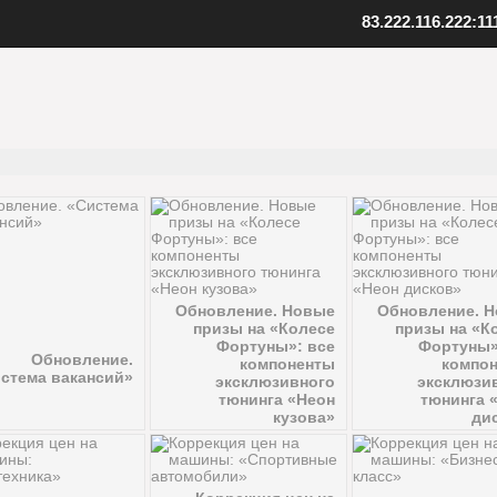
83.222.116.222:11
ент SAMP
Скопируйте адрес нашего серв
качанный файл клиента
Внизу в клиенте выберите "Favo
 к установленной игре
В верхнем меню нажмите "Serv
клиент
Выберите "Add server"
папку с игрой
Вставьте адрес одного из наших
иент, открыв файл samp.exe
серверов: 83.222.116.222:1111
, создайте ярлык на рабочем
Подтвердите добавление, нажав
Установите клиент
Шаг
3
Добавьте наш
Обновление. Новые
Обновление. 
призы на «Колесе
призы на «К
Фортуны»: все
Фортуны»
Обновление.
компоненты
компо
стема вакансий»
эксклюзивного
эксклюзи
тюнинга «Неон
тюнинга 
кузова»
ди