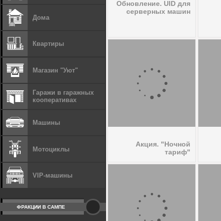
Обновление. UID для
серверных машин
Дома
Квартиры
Магазин "Уют"
Гаражи в гаражных
кооперативах
Машины
Акция. "Ночной
Мотоциклы
тариф"
VIP-машины
ФРАКЦИИ В САМПЕ