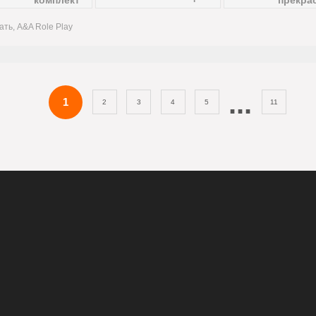
ать, A&A Role Play
...
1
2
3
4
5
11