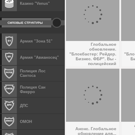
Казино "Venus"
СИЛОВЫЕ СТРУКТУРЫ
Армия "Зона 51"
Глобальное
обновление.
"Блокбастер: Рейдер.
"Бло
Армия "Авианосец"
Бизнес. ФБР". Вы -
Б
полицейский
Полиция Лос
Сантоса
Полиция Сан
Фиерро
ДПС
ОМОН
Анонс. Глобальное
обновление для...