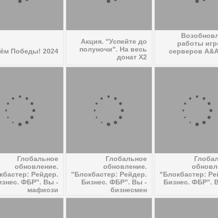
Возобнов
Акция. "Успейте до
работы иг
полуночи". На весь
нём Победы! 2024
серверов A&A
донат Х2
Глобальное
Глобальное
Глоба
обновление.
обновление.
обновл
кбастер: Рейдер.
"Блокбастер: Рейдер.
"Блокбастер: Ре
изнес. ФБР". Вы -
Бизнес. ФБР". Вы -
Бизнес. ФБР". В
мафиози
бизнесмен