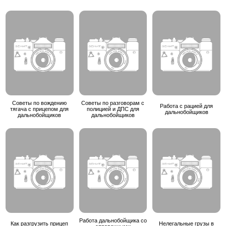
Советы по вождению
Советы по разговорам с
Работа с рацией для
тягача с прицепом для
полицией и ДПС для
дальнобойщиков
дальнобойщиков
дальнобойщиков
Работа дальнобойщика со
Как разгрузить прицеп
Нелегальные грузы в