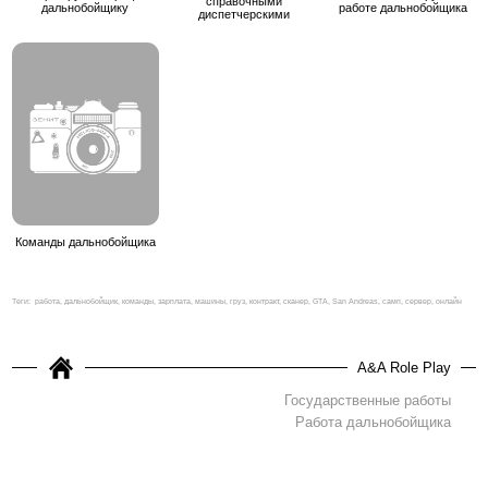
справочными
дальнобойщику
работе дальнобойщика
диспетчерскими
Команды дальнобойщика
Теги:
работа, дальнобойщик, команды, зарплата, машины, груз, контракт, сканер, GTA, San Andreas, самп, сервер, онлайн
A&A Role Play
Государственные работы
Работа дальнобойщика