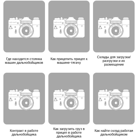
Склады для загрузки/
Где находится стоянка
Как прицепить прицеп к
разгрузки и их
машин дальнобойщиков
машине-тягачу
размещение
Как загрузить груз в
Контракт в работе
Как найти склад работая
прицеп в работе
дальнобойщика
дальнобойщиком
дальнобойщика