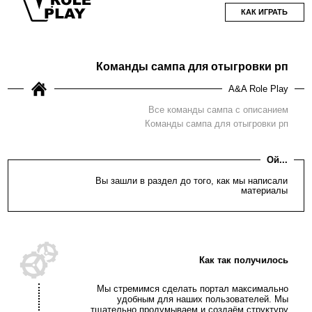
КАК ИГРАТЬ
Команды сампа для отыгровки рп
A&A Role Play
Все команды сампа с описанием
Команды сампа для отыгровки рп
Ой...
Вы зашли в раздел до того, как мы написали
материалы
Как так получилось
Мы стремимся сделать портал максимально
удобным для наших пользователей. Мы
тщательно продумываем и создаём структуру