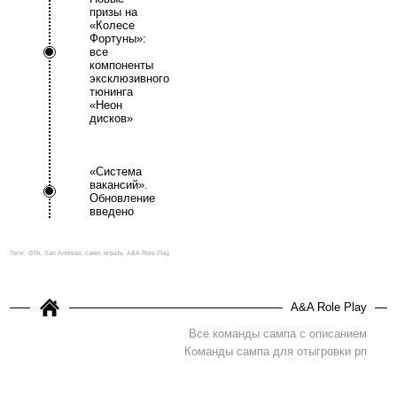
призы на
«Колесе
Фортуны»:
все
компоненты
эксклюзивного
тюнинга
«Неон
дисков»
«Система
вакансий».
Обновление
введено
Теги:
GTA, San Andreas, самп, играть, A&A Role Play
A&A Role Play
Все команды сампа с описанием
Команды сампа для отыгровки рп