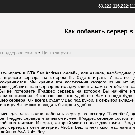
83.222.116.222:11
ент SAMP
Скопируйте адрес нашего серв
качанный файл клиента
Как добавить сервер в
Внизу в клиенте выберите "Favo
 к установленной игре
В верхнем меню нажмите "Serv
клиент
Выберите "Add server"
папку с игрой
Вставьте адрес одного из наших
иент, открыв файл samp.exe
серверов: 83.222.116.222:1111
, создайте ярлык на рабочем
Подтвердите добавление, нажав
я поддержка сампа
»
Центр загрузок
Установите клиент
Шаг
3
Добавьте наш
чать играть в GTA San Andreas онлайн, для начала, необходимо д
рес игрового сервера на котором Вы будете играть. У нас все
 сохраняются. Мы храним все достижения каждого из наших игр
жно добавить наш сервер во вкладку клиента сампа, чтобы он вс
Вы не потеряете IP-адрес сервера на котором Вы начнёте иг
аши достижения. И конечно же - это удобство. Вам не надо будет
его сервера. Он всегда будет у Вас под рукой, в открытой вкладке 
 и в игру Вы сможете входить быстро и удобно.
ись для чего важно добавить сервер во вкладку "Favorites", 
ое IP-адрес сервера и зачем он нужен. IP-адрес сервера состоит и 
лённых точками. И порта, который указан после двоеточия. IP-адр
рес сервера в сети интернет. Чтобы Ваш клиент смог нас найти 
лайн на A&A Role Play.