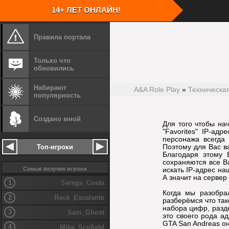
14+ ЛЕТ ОНЛАЙН!
Правила портала
Скачать кли
Запустите с
Скачать игру GTA San Andreas
Укажите путь
Только что
Запустите скачанный файл игры
Установите 
обновились
Укажите путь установки
Перейдите в 
Установите игру
Запустите кл
Для удобства
Набирают
A&A Role Play
»
Техническа
столе
популярность
Создано мной
Шаг
1
Установите игру
Шаг
2
Для того чтобы на
"Favorites" IP-ад
персонажа всегда
Поэтому для Вас ва
Топ-игроки
Благодаря этому 
сохраняются все В
Самые везучие игроки
искать IP-адрес наш
А значит на сервер
1
Serega_Costa
Когда мы разобрал
2
Rock_Escalante
разберёмся что так
набора цифр, разде
3
Sam_Ghost
это своего рода ад
GTA San Andreas он
4
Mike_Scofield