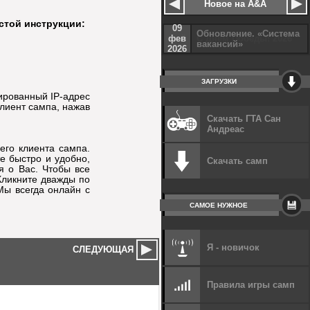
Новое на A&A
остой инструкции:
09
Обновление. «Система
фев
вакансий»
2026
ЗАГРУЗКИ
ированный IP-адрес
клиент сампа, нажав
Скачать ГТА Сан
Андреас
его клиента сампа.
те быстро и удобно,
Скачать самп
я о Вас. Чтобы все
Кликните дважды по
Мы всегда онлайн с
САМОЕ НУЖНОЕ
Я - новичок
СЛЕДУЮЩАЯ
Правила игры самп