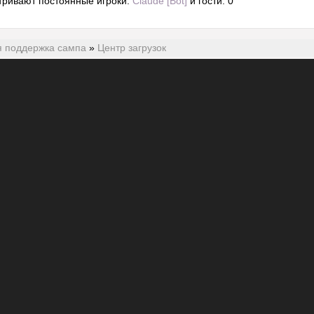
тривают постоянные игроки:
Claude [Bot]
и гости: 0
я поддержка сампа
»
Центр загрузок