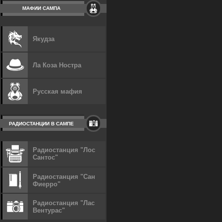
МАФИИ САМПА
Якудза
Ла Коза Ностра
Русская мафия
РАДИОСТАНЦИИ В САМПЕ
Радиостанция "Лос
Сантос"
Радиостанция "Сан
Фиерро"
Радиостанция "Лас
Вентурас"