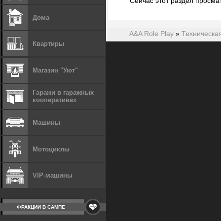
Сейчас этот раздел просма
Дома
A&A Role Play
»
Техническа
Квартиры
Магазин "Уют"
Гаражи в гаражных
кооперативах
Машины
Мотоциклы
VIP-машины
ФРАКЦИИ В САМПЕ