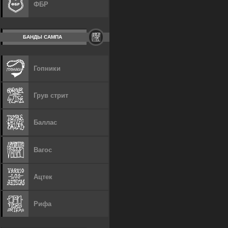
ФБР
БАНДЫ САМПА
Гопники
Грув стрит
Баллас
Вагос
Ацтек
Рифа