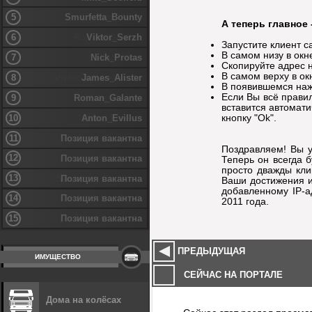
5
Smurfetta_Bounty
А теперь главное 
6
Viktor_Serzh
Запустите клиент с
В самом низу в окн
7
Nick_Protas
Скопируйте адрес н
В самом верху в ок
8
James_Alister
В появившемся нажм
Если Вы всё прави
9
Roman_Galante
вставится автомати
кнопку "Ok".
10
Anton_Evillus
11
Позиция вакантна
Поздравляем! Вы у
12
Позиция вакантна
Теперь он всегда б
просто дважды кли
13
Позиция вакантна
Ваши достижения и
добавленному IP-а
14
Позиция вакантна
2011 года.
15
Позиция вакантна
ПРЕДЫДУЩАЯ
ИМУЩЕСТВО
СЕЙЧАС НА ПОРТАЛЕ
Дома на колёсах