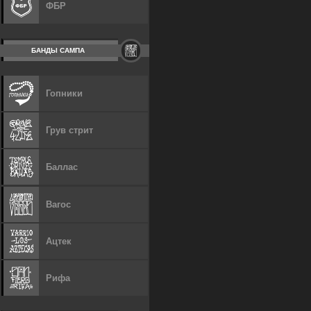
ФБР
БАНДЫ САМПА
Гопники
Грув стрит
Баллас
Вагос
Ацтек
Рифа