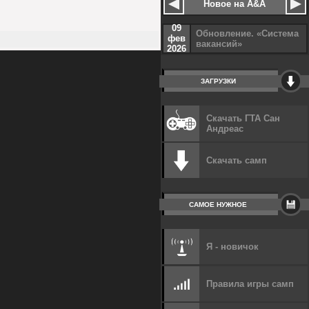
Новое на A&A
09
Обновление. «Система
фев
вакансий»
2026
ЗАГРУЗКИ
Скачать ГТА Сан
Андреас
Скачать самп
САМОЕ НУЖНОЕ
Я - новичок
Правила игры самп