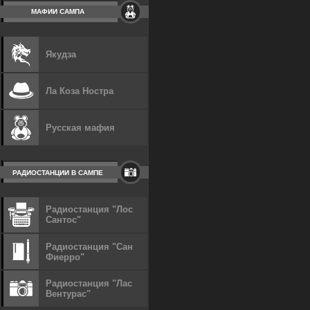
МАФИИ САМПА
Якудза
Ла Коза Ностра
Русская мафия
РАДИОСТАНЦИИ В САМПЕ
Радиостанция "Лос
Сантос"
Радиостанция "Сан
Фиерро"
Радиостанция "Лас
Вентурас"