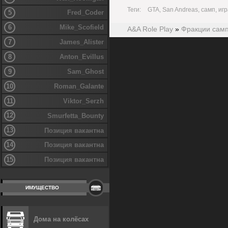
Теги:
GTA, San Andreas, самп, игр
5
Fred_Coder
6
Mike_Scofield
A&A Role Play
»
Фракции сам
7
James_Alister
8
Anton_Evillus
9
Sam_Ghost
10
Roman_Galante
11
Viktor_Serzh
12
Smurfetta_Bounty
13
Позиция вакантна
14
Позиция вакантна
15
Позиция вакантна
ИМУЩЕСТВО
Дома на колёсах