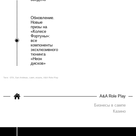
Обновление.
Новые
призы на
«Колесе
Фортуны»:
все
компоненты
эксклюзивного
тюнинга
«Неон
дисков»
Теги:
GTA, San Andreas, самп, играть, A&A Role Play
A&A Role Play
Бизнесы в сампе
Казино